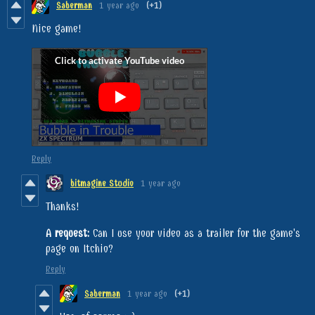
Saberman
1 year ago
(+1)
Nice game!
Reply
bitmagine Studio
1 year ago
Thanks!
A request:
Can I use your video as a trailer for the game's
page on Itchio?
Reply
Saberman
1 year ago
(+1)