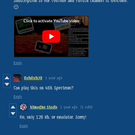
Subscription to our YouTube and Twitch channel is welcome.
🙂
Reply
RafaRafa78
1 year ago
Can play this on 48k Spectrum?
Reply
bitmagine Studio
1 year ago
(1 edit)
No, only 128 Kb. or emulator. Sorry!
Reply